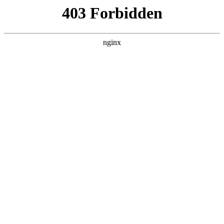
b
首页
bet365平台娱乐
师资队伍
教育