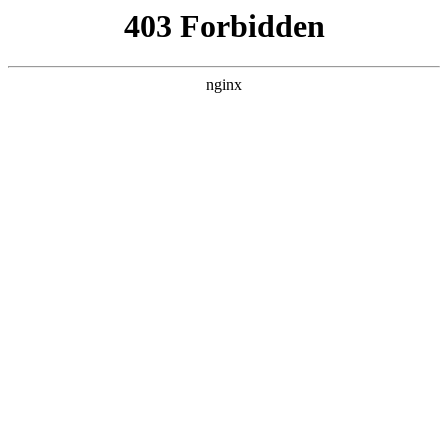
b
首页
bet365平台娱乐
师资队伍
教育